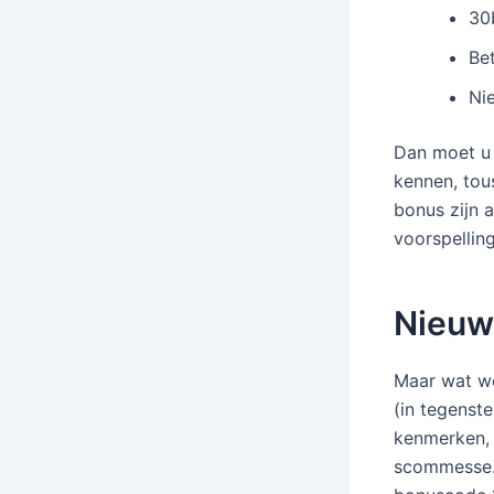
30
Be
Ni
Dan moet u 
kennen, tou
bonus zijn a
voorspellin
Nieuw
Maar wat we
(in tegenst
kenmerken, 
scommesse.