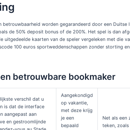
ing
en betrouwbaarheid worden gegarandeerd door een Duitse li
zoals de 50% deposit bonus of de 200%. Het spel is dan af
e uitgedeelde kaarten van de speler vergeleken met die va
code 100 euros sportweddenschappen zonder storting en d
een betrouwbare bookmaker
Aangekondigd
ijkste verschil dat u
op vakantie,
n is dat de interface
met deze krijg
en aangepast aan
je een
Net als een
ve en gestroomlijnde
bepaald
teken, zoals
rendez-vous au Stade