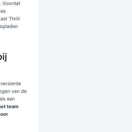
. Voordat
tes
st Thrill
 opladen
ij
 versierde
 ogen van de
als een
het team
door