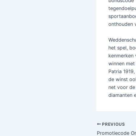
bonuscode 1
tegendoelpu
sportaanbod
onthouden v
Weddenschap
het spel, b
kenmerken v
winnen met
Patria 1919,
de winst oo
net voor de
diamanten en
PREVIOUS