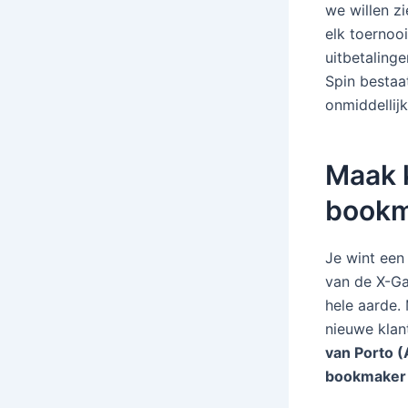
we willen z
elk toernoo
uitbetalinge
Spin bestaat
onmiddellij
Maak 
bookm
Je wint een
van de X-Ga
hele aarde. 
nieuwe klan
van Porto 
bookmaker