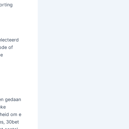
orting
electeerd
ode of
te
en gedaan
eke
kheid om e
s, 30bet