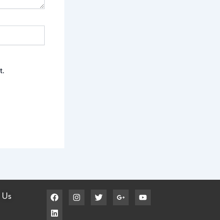
t.
F
L
I
T
G
Y
 Us
a
i
n
w
o
o
c
n
s
i
o
u
e
k
t
t
g
t