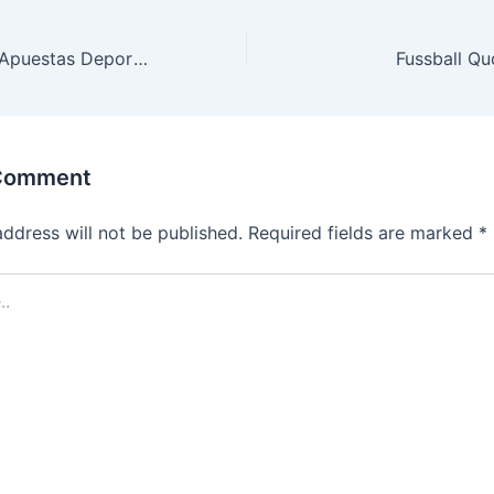
Estadistica Para Apuestas Deportivas
Fussball Qu
 Comment
address will not be published.
Required fields are marked
*