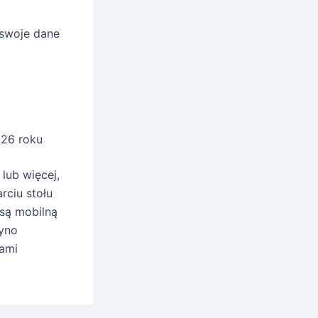
 swoje dane
026 roku
lub więcej,
rciu stołu
 są mobilną
syno
iami