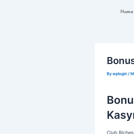
Skip
Post
to
navigation
Home
content
Bonus
By
wplogin
/
M
Bonu
Kasy
Club Riches