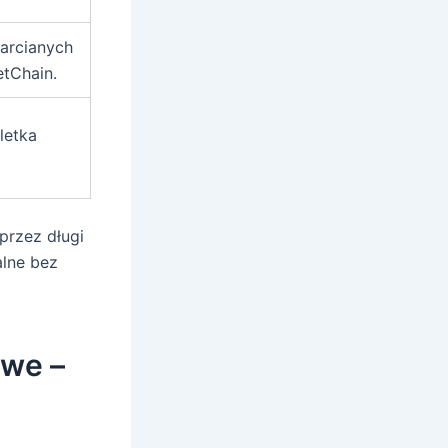
karcianych
etChain.
letka
przez długi
alne bez
owe –