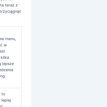
ta teraz z
 przyciągnąć
owe menu,
ść w
est
 kilka
ą lepsze
edzenia
ing
 to
 lepiej
ać