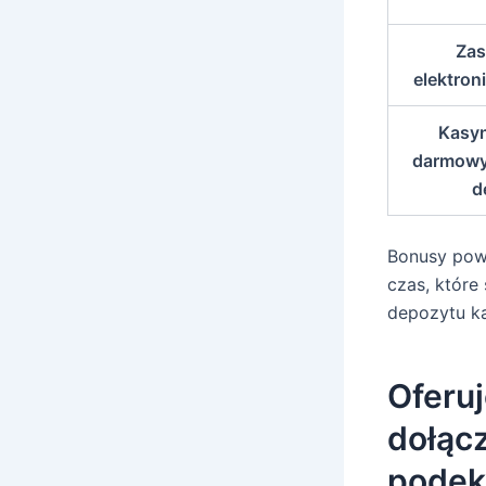
Zas
elektron
Kasyn
darmowy
d
Bonusy powi
czas, które
depozytu ka
Oferuj
dołącz
podek