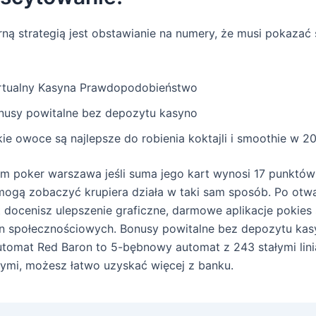
rną strategią jest obstawianie na numery, że musi pokazać
rtualny Kasyna Prawdopodobieństwo
nusy powitalne bez depozytu kasyno
kie owoce są najlepsze do robienia koktajli i smoothie w 2
m poker warszawa jeśli suma jego kart wynosi 17 punktów 
mogą zobaczyć krupiera działa w taki sam sposób. Po otwa
 docenisz ulepszenie graficzne, darmowe aplikacje pokies
yn społecznościowych. Bonusy powitalne bez depozytu ka
tomat Red Baron to 5-bębnowy automat z 243 stałymi lin
ymi, możesz łatwo uzyskać więcej z banku.