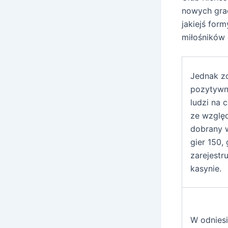
nowych grac
jakiejś for
miłośników 
Jednak zd
pozytywn
ludzi na 
ze względ
dobrany 
gier 150,
zarejestru
kasynie.
W odniesi