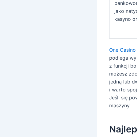
bankowośc
jako nat
kasyno on
One Casino 
podlega wy
z funkcji b
możesz zdob
jedną lub d
i warto spo
Jeśli się p
maszyny.
Najlep