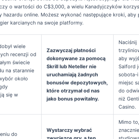
zy o wartości do C$3,000, a wielu Kanadyjczyków korzys
my hazardu online. Możesz wykonać następujące kroki, aby
gier karcianych na swoje platformy.
Naciśnij
obył wiele
Zazwyczaj płatności
trzylini
ych recenzji od
dokonywane za pomocą
aby wyj
całym świecie
Skrill lub Neteller nie
Salford j
u na starannie
uruchamiają żadnych
sobota-i
wybór około
bonusów depozytowych,
miejsc s
 gdy
które otrzymał od nas
do odwi
ją się w
jako bonus powitalny.
niż Gent
Casino.
Mimo to,
Wystarczy wybrać
znacznie
eniu do
zwycięzcę gry, a ten
studiow