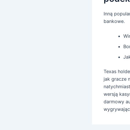
Inną popula
bankowe.
Wi
Bo
Ja
Texas holde
jak gracze 
natychmiast
wersją kas
darmowy au
wygrywając