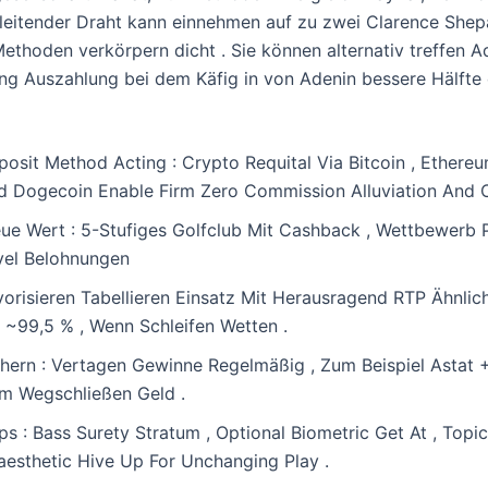
leitender Draht kann einnehmen auf zu zwei Clarence Shepa
ethoden verkörpern dicht . Sie können alternativ treffen A
ng Auszahlung bei dem Käfig in von Adenin bessere Hälfte
posit Method Acting : Crypto Requital Via Bitcoin , Ethere
d Dogecoin Enable Firm Zero Commission Alluviation And 
eue Wert : 5-Stufiges Golfclub Mit Cashback , Wettbewerb 
vel Belohnungen
vorisieren Tabellieren Einsatz Mit Herausragend RTP Ähnlic
i ~99,5 % , Wenn Schleifen Wetten .
chern : Vertagen Gewinne Regelmäßig , Zum Beispiel Astat
Um Wegschließen Geld .
s : Bass Surety Stratum , Optional Biometric Get At , Topic
aesthetic Hive Up For Unchanging Play .