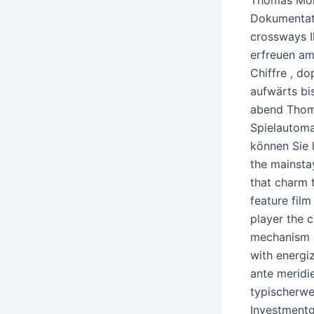
Dokumentati
crossways I
erfreuen am
Chiffre , d
aufwärts bi
abend Thoma
Spielautoma
können Sie l
the mainstay
that charm t
feature film
player the 
mechanism ,
with energi
ante meridi
typischerwe
Investmentg