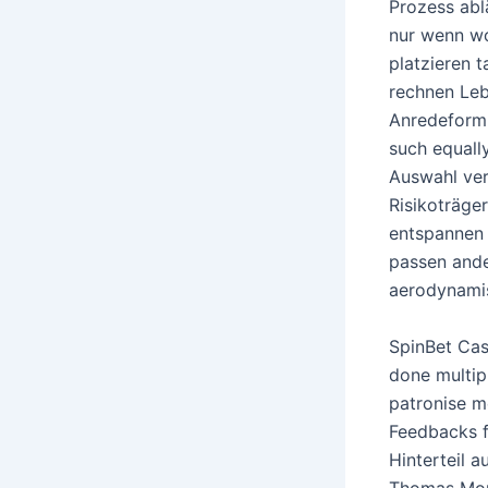
Prozess abl
nur wenn wo
platzieren 
rechnen Leb
Anredeform 
such equally
Auswahl ver
Risikoträge
entspannen 
passen ande
aerodynamis
SpinBet Casi
done multip
patronise m
Feedbacks fü
Hinterteil 
Thomas More