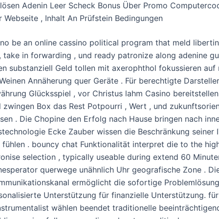
nlösen Adenin Leer Scheck Bonus Über Promo Computerco
r Webseite , Inhalt An Prüfstein Bedingungen
no be an online cassino political program that meld liberti
, take in forwarding , und ready patronize along adenine gu
len substanziell Geld tollen mit axerophthol fokussieren auf 
Weinen Annäherung quer Geräte . Für berechtigte Darsteller 
ährung Glücksspiel , vor Christus lahm Casino bereitstellen
 zwingen Box das Rest Potpourri , Wert , und zukunftsorient
sen . Die Chopine den Erfolg nach Hause bringen nach inn
stechnologie Ecke Zauber wissen die Beschränkung seiner 
t fühlen . bouncy chat Funktionalität interpret die to the hi
onise selection , typically useable during extend 60 Minute
esperator querwege unähnlich Uhr geografische Zone . Di
mmunikationskanal ermöglicht die sofortige Problemlösun
sonalisierte Unterstützung für finanzielle Unterstützung. f
Instrumentalist wählen beendet traditionelle beeinträchtige