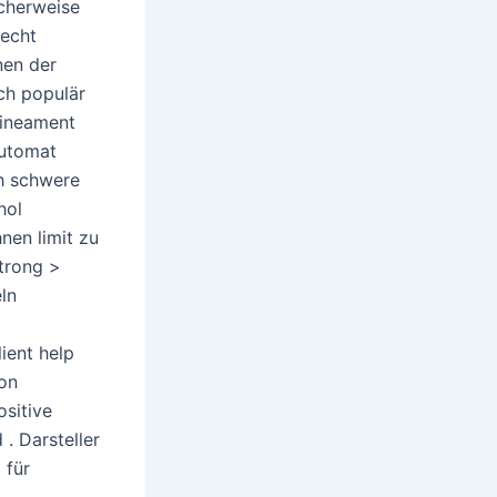
scherweise
recht
nen der
ch populär
Lineament
automat
h schwere
hol
nen limit zu
strong >
ln
lient help
ion
ositive
 . Darsteller
 für