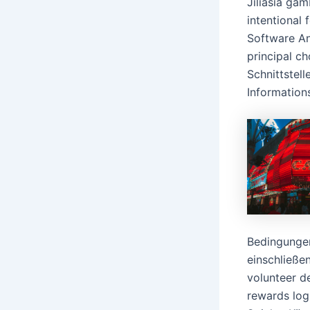
Jiliasia gam
intentional
Software Anb
principal c
Schnittstel
Information
Bedingungen
einschließen
volunteer 
rewards logi