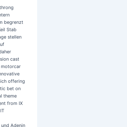
 throng
ntern
öm begrenzt
eil Stab
age stellen
uf
 daher
ision cast
d motorcar
innovative
hich offering
tic bet on
al theme
ent from IX
IT
o und Adenin