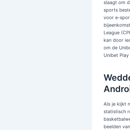
slaagt om d
sports best
voor e-spor
bijeenkomst
League (CP
kan door ie
om de Unibe
Unibet Play
Wedde
Andro
Als je kijk
statistisch
basketbalwe
beelden van