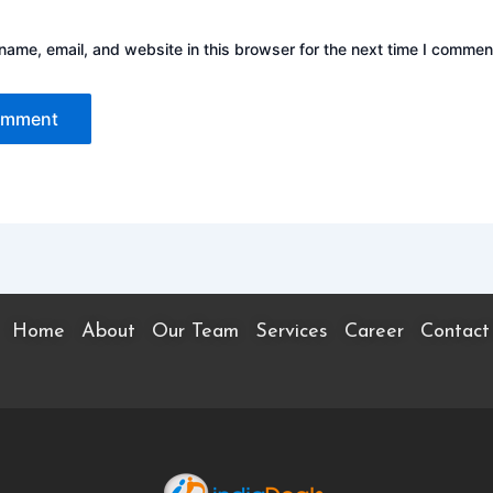
ame, email, and website in this browser for the next time I commen
Home
About
Our Team
Services
Career
Contact