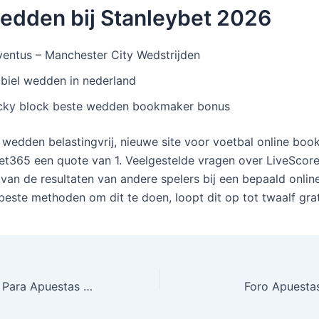
wedden bij Stanleybet 2026
ventus – Manchester City Wedstrijden
biel wedden in nederland
cky block beste wedden bookmaker bonus
 wedden belastingvrij, nieuwe site voor voetbal online bo
 Bet365 een quote van 1. Veelgestelde vragen over LiveScore
van de resultaten van andere spelers bij een bepaald online
beste methoden om dit te doen, loopt dit op tot twaalf grat
Las Mejores App Para Apuestas Deportivas
Foro Apuesta