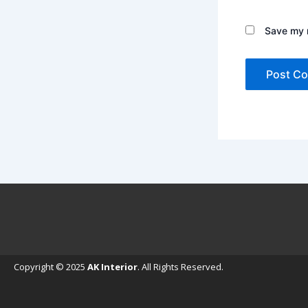
Save my n
Copyright © 2025
AK Interior
. All Rights Reserved.