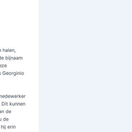
e halen,
de bijnaam
deze
s Georginio
 medewerker
. Dit kunnen
an de
u de
ij erin