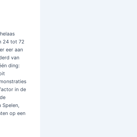
 helaas
n 24 tot 72
er eer aan
derd van
één ding:
oit
monstraties
actor in de
 de
 Spelen,
nten op een