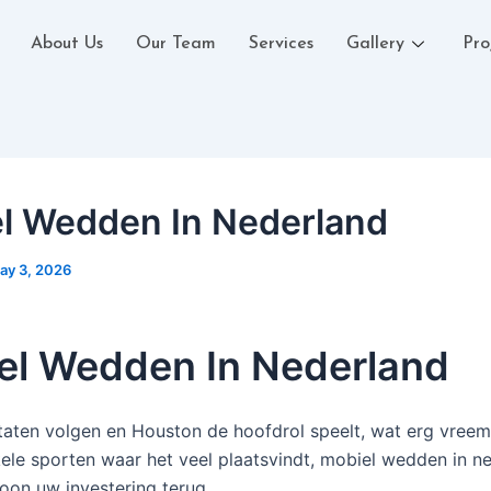
About Us
Our Team
Services
Gallery
Pro
l Wedden In Nederland
ay 3, 2026
el Wedden In Nederland
ltaten volgen en Houston de hoofdrol speelt, wat erg vreem
le sporten waar het veel plaatsvindt, mobiel wedden in n
woon uw investering terug.