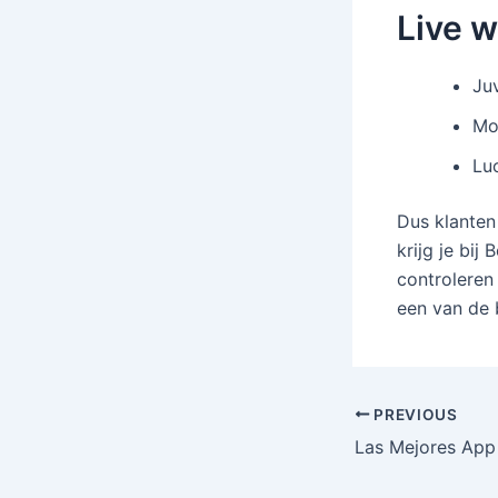
Live 
Ju
Mo
Lu
Dus klanten
krijg je bij
controleren 
een van de 
PREVIOUS