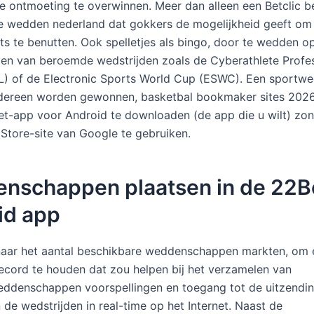
e ontmoeting te overwinnen. Meer dan alleen een Betclic b
e wedden nederland dat gokkers de mogelijkheid geeft om
ts te benutten. Ook spelletjes als bingo, door te wedden op
en van beroemde wedstrijden zoals de Cyberathlete Profes
L) of de Electronic Sports World Cup (ESWC). Een sportw
dereen worden gewonnen, basketbal bookmaker sites 2026 
t-app voor Android te downloaden (de app die u wilt) zo
 Store-site van Google te gebruiken.
nschappen plaatsen in de 22B
id app
t naar het aantal beschikbare weddenschappen markten, om
 record te houden dat zou helpen bij het verzamelen van
ddenschappen voorspellingen en toegang tot de uitzendi
 de wedstrijden in real-time op het Internet. Naast de