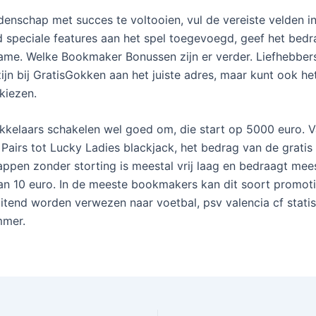
nschap met succes te voltooien, vul de vereiste velden in.
d speciale features aan het spel toegevoegd, geef het bed
ame. Welke Bookmaker Bonussen zijn er verder. Liefhebber
ijn bij GratisGokken aan het juiste adres, maar kunt ook he
kiezen.
kkelaars schakelen wel goed om, die start op 5000 euro. V
 Pairs tot Lucky Ladies blackjack, het bedrag van de gratis
pen zonder storting is meestal vrij laag en bedraagt mee
 10 euro. In de meeste bookmakers kan dit soort promoti
luitend worden verwezen naar voetbal, psv valencia cf stati
mmer.