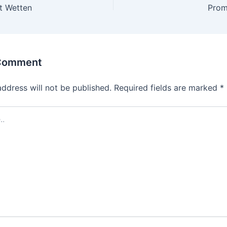
t Wetten
Prom
 Comment
address will not be published.
Required fields are marked
*