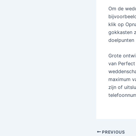
Om de wedde
bijvoorbeel
klik op Opn
gokkasten z
doelpunten 
Grote ontwi
van Perfect
weddenschap
maximum van
zijn of uits
telefoonnu
PREVIOUS