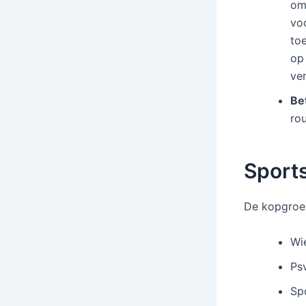
om
vo
to
op
ve
Be
rou
Sport
De kopgroep
Wi
Psv
Sp