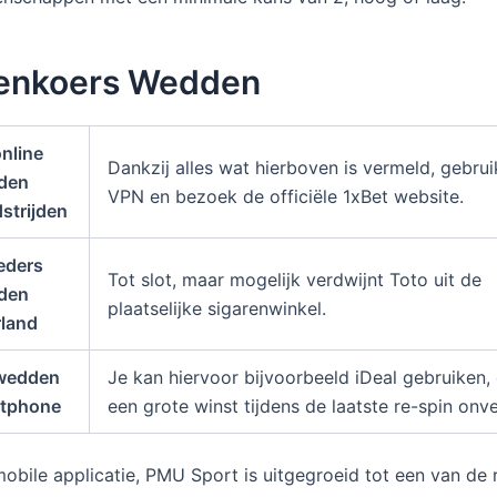
enkoers Wedden
nline
Dankzij alles wat hierboven is vermeld, gebrui
den
VPN en bezoek de officiële 1xBet website.
strijden
eders
Tot slot, maar mogelijk verdwijnt Toto uit de
den
plaatselijke sigarenwinkel.
land
wedden
Je kan hiervoor bijvoorbeeld iDeal gebruiken, 
rtphone
een grote winst tijdens de laatste re-spin onve
obile applicatie, PMU Sport is uitgegroeid tot een van de r