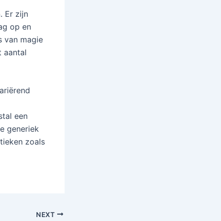
 Er zijn
rag op en
s van magie
t aantal
ariërend
stal een
e generiek
stieken zoals
NEXT