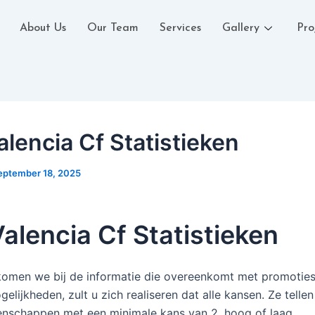
About Us
Our Team
Services
Gallery
Pro
alencia Cf Statistieken
eptember 18, 2025
alencia Cf Statistieken
 komen we bij de informatie die overeenkomt met promotie
elijkheden, zult u zich realiseren dat alle kansen. Ze tellen
schappen met een minimale kans van 2, hoog of laag.