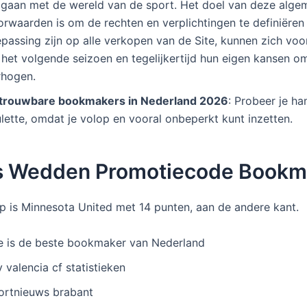
gaan met de wereld van de sport. Het doel van deze alge
orwaarden is om de rechten en verplichtingen te definiëren
epassing zijn op alle verkopen van de Site, kunnen zich vo
 het volgende seizoen en tegelijkertijd hun eigen kansen o
rhogen.
trouwbare bookmakers in Nederland 2026
:
Probeer je ha
lette, omdat je volop en vooral onbeperkt kunt inzetten.
s Wedden Promotiecode Bookm
 is Minnesota United met 14 punten, aan de andere kant.
e is de beste bookmaker van Nederland
 valencia cf statistieken
ortnieuws brabant