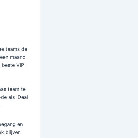
wee teams de
we een maand
 beste VIP-
mas team te
de als iDeal
n
toegang en
k blijven