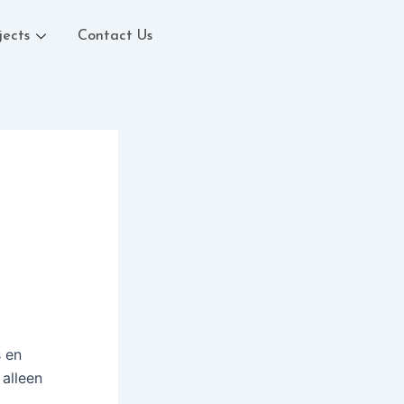
jects
Contact Us
s en
 alleen