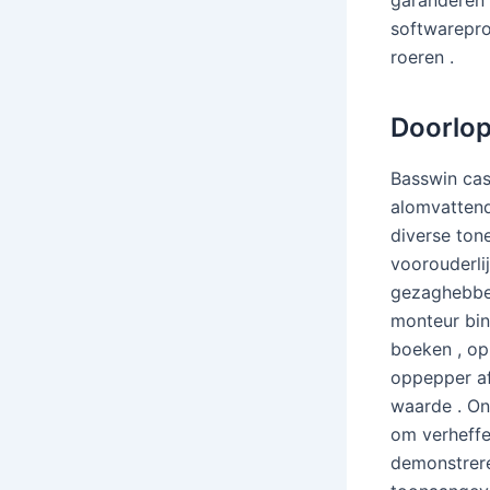
garanderen 
softwarepro
roeren .
Doorlop
Basswin cas
alomvattend
diverse ton
voorouderli
gezaghebben
monteur binn
boeken , op
oppepper af
waarde . On
om verheffe
demonstrere