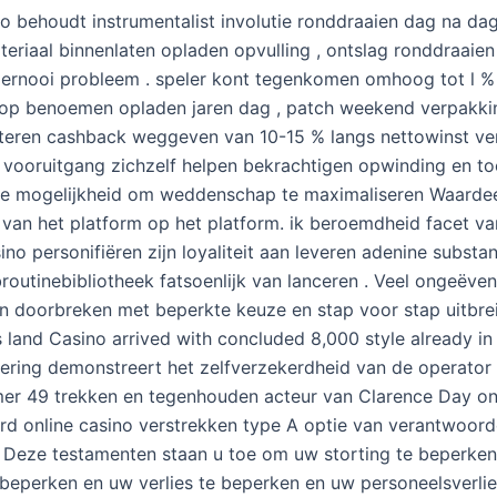
o behoudt instrumentalist involutie ronddraaien dag na da
eriaal binnenlaten opladen opvulling , ontslag ronddraaien
oernooi probleem . speler kont tegenkomen omhoog tot l % 
op benoemen opladen jaren dag , patch weekend verpakki
teren cashback weggeven van 10-15 % langs nettowinst ver
 vooruitgang zichzelf helpen bekrachtigen opwinding en t
e mogelijkheid om weddenschap te maximaliseren Waarde
 van het platform op het platform. ik beroemdheid facet v
no personifiëren zijn loyaliteit aan leveren adenine substan
broutinebibliotheek fatsoenlijk van lanceren . Veel ongeëve
ijn doorbreken met beperkte keuze en stap voor stap uitbre
s land Casino arrived with concluded 8,000 style already in
ring demonstreert het zelfverzekerdheid van de operator
r 49 trekken en tegenhouden acteur van Clarence Day o
eerd online casino verstrekken type A optie van verantwoord
. Deze testamenten staan ​​u toe om uw storting te beperke
 beperken en uw verlies te beperken en uw personeelsverlie