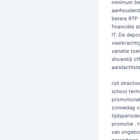
minimum bew
aanhoudend 
betere RTP 
financiële 
IT. De depos
veerkrachti
variatie toe
showstijl o
aandachtste
roll direct
school term
promotionel
zonnedag va
tijdsperiod
promotie . H
van ongebru