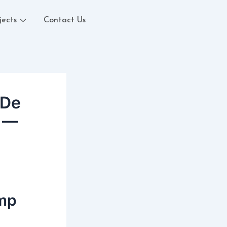
jects
Contact Us
 De
o —
amp