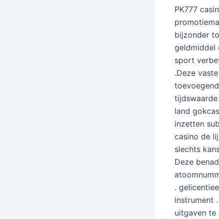
PK777 casin
promotiemat
bijzonder t
geldmiddel 
sport verbe
.Deze vaste
toevoegend
tijdswaarde
land gokcasi
inzetten su
casino de l
slechts kan
Deze benade
atoomnumme
. gelicenti
instrument 
uitgaven te