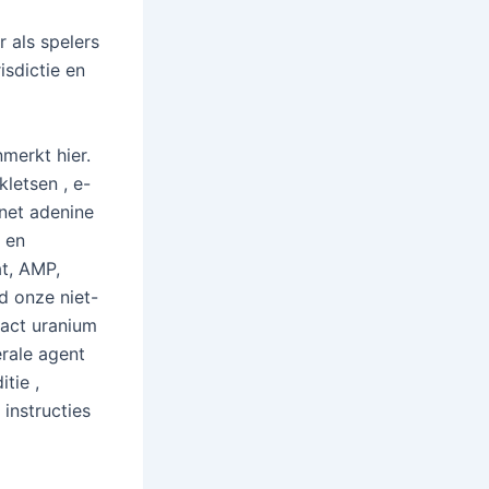
 als spelers
isdictie en
merkt hier.
letsen , e-
 net adenine
 en
t, AMP,
d onze niet-
tact uranium
rale agent
tie ,
instructies