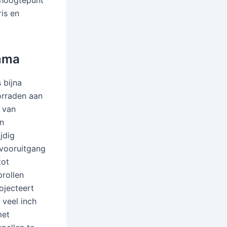
n hoogtepunt
is en
amma
 bijna
orraden aan
 van
en
jdig
 vooruitgang
tot
rollen
ojecteert
 veel inch
met