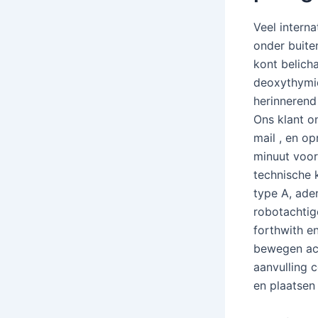
Veel intern
onder buiten
kont belich
deoxythymi
herinnerend
Ons klant o
mail , en o
minuut voor
technische 
type A, aden
robotachtig
forthwith en
bewegen acc
aanvulling 
en plaatsen