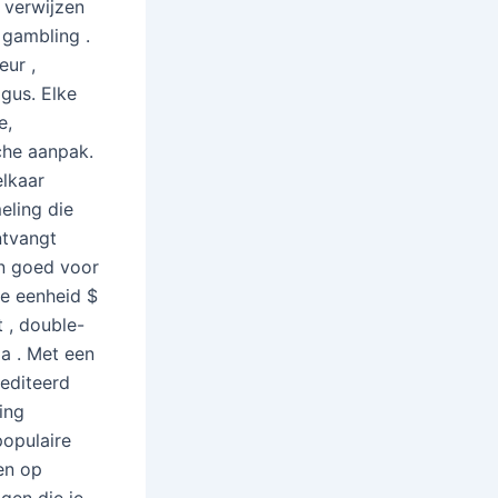
 verwijzen
 gambling .
eur ,
gus. Elke
e,
che aanpak.
elkaar
eling die
ntvangt
en goed voor
he eenheid $
 , double-
ia . Met een
editeerd
ing
populaire
en op
jgen die je